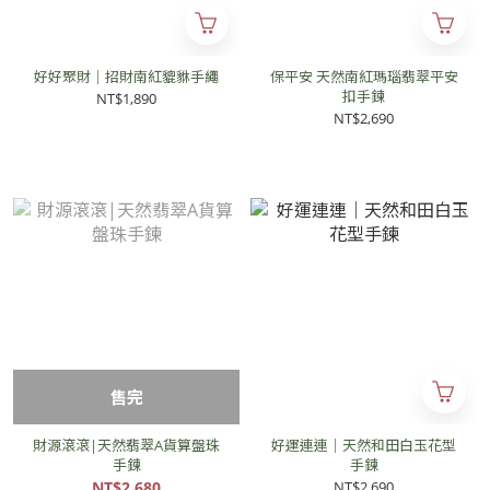
好好聚財｜招財南紅貔貅手繩
保平安 天然南紅瑪瑙翡翠平安
扣手鍊
NT$1,890
NT$2,690
售完
財源滾滾|天然翡翠A貨算盤珠
好運連連｜天然和田白玉花型
手鍊
手鍊
NT$2,680
NT$2,690