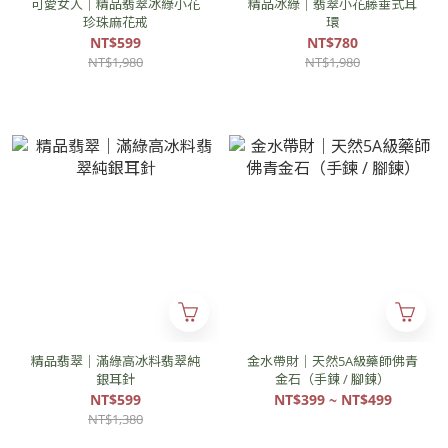
可愛女人｜精品翡翠冰綠小花
精品冰綠｜翡翠小花藤垂式耳
珍珠麻花戒
環
NT$599
NT$780
NT$1,980
NT$1,980
精品翡翠｜滿綠高冰料翡翠純
金水帶財｜天然5A級藥師佛青
銀耳針
金石（手鍊 / 腳鍊）
NT$599
NT$399 ~ NT$499
NT$1,380