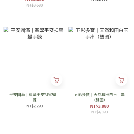
NT$3,680
平安圓滿｜翡翠平安扣蜜蠟手
五彩多寶｜天然和田白玉手串
鍊
（雙圈）
NT$2,290
NT$3,880
NT$4,390