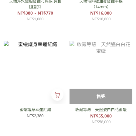
天然淨水金珀蜜蠟心經珠 純銀
天然俄料雞油黃蜜蠟手珠
隨意扣
（14mm）
NT$380 ~ NT$770
NT$16,000
NT$1,080
NT$18,800
售完
蜜蠟護身幸運紅繩
收藏等級｜天然瓷白白花蜜蠟
NT$2,380
NT$55,000
NT$58,000