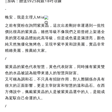
|加碼：贈送s925純銀18吋項鍊
-
晚安，我是主理人Mia
之前有寶粉在詢問紫黃晶，這次出差剛好幸運遇到一批性
價比很高的紫黃晶，雖然等級不像我們之前曾經上架過全
美的寶石級晶體如此高等級，但是成色還是滿漂亮，顏色
純天然無優化無烤色，呈現半紫半黃和諧美麗，實品非常
精緻美麗，推薦給大家。
/
紫黃晶的紫色代表智慧，黃色代表財富，同時擁有紫黃雙
色的水晶被認為能帶來過人的智慧與財富。
又可稱為調和石，不只具有招財作用，對人際關係亦具有
很大的正面影響，更是主宰財富和智慧的溫和晶石。在西
方傳說中，佩戴紫黃晶的人是被紫黃晶選中的人，是能成
為駕馭自己命運的人。
/