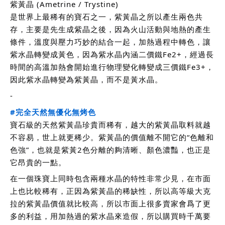
紫黃晶 (Ametrine / Trystine)
是世界上最稀有的寶石之一，紫黃晶之所以產生兩色共
存，主要是先生成紫晶之後，因為火山活動與地熱的產生
條件，溫度與壓力巧妙的結合一起，加熱過程中轉色，讓
紫水晶轉變成黃色，因為紫水晶內涵二價鐵Fe2+，經過長
時間的高溫加熱會開始進行物理變化轉變成三價鐵Fe3+，
因此紫水晶轉變為紫黃晶，而不是黃水晶。
-
#完全天然無優化無烤色
寶石級的天然紫黃晶珍貴而稀有，越大的紫黃晶取料就越
不容易，世上就更稀少。紫黃晶的價值離不開它的“色離和
色強”，也就是紫黃2色分離的夠清晰、顏色濃豔，也正是
它昂貴的一點。
在一個珠寶上同時包含兩種水晶的特性非常少見，在市面
上也比較稀有，正因為紫黃晶的稀缺性，所以高等級大克
拉的紫黃晶價值就比較高，所以市面上很多賣家會爲了更
多的利益，用加熱過的紫水晶來造假，所以購買時千萬要