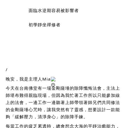
                面臨水逆期容易被影響者
                初學靜坐禪修者
/
晚安，我是主理人Mia
今天在台南佛堂有一場金剛薩埵的除障懺悔法會，主法上
師堪布難得親臨現場，但因為我忙著工作所以只能參加線
上的法會，一邊工作一邊聽著上師帶領著師兄們共同修法
的金剛薩埵心咒時，讓我突然有了靈感，想要設計一款能
夠「緩解壓力，清淨身心」的除障手鍊。
每當工作的疲乏累透時，總會想念大海的平靜治癒能力，