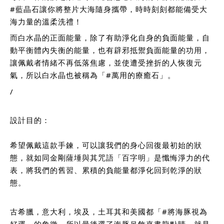
#藍晶石讓你將整片大海隨身攜帶
，時時刻刻都能備受大
海力量的溫柔洗禮！
而白水晶的正面能量，除了有助淨化自身的負面能量，自
動平衡體內失衡的能量，也有辟邪抵禦負面能量的功用，
讓佩戴者情緒不再低落焦慮，並使遭受挫折的人恢復元
氣，所以白水晶也被稱為「
#萬用的療癒石
」。
/
設計目的：
希望佩戴這款手鍊，可以讓我們的身心回復最初始的狀
態，就如同金剛薩埵與其咒語「百字明」是懺悔淨力的代
表，將我們的舊習、累積的負能量都淨化回到乾淨的狀
態。
古希臘，意大利，埃及，土耳其和美國都「
#將海豚視為
好運
」的象徵，所以最後選了海豚吊飾來畫龍點睛，就是