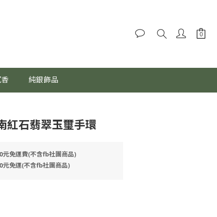
沉香
純銀飾品
南紅石翡翠玉璽手環
0元免運費(不含fb社團商品)
0元免運(不含fb社團商品)