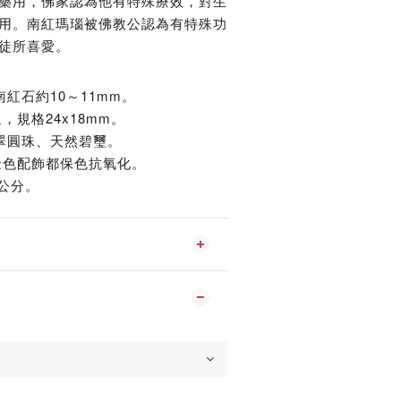
藥用，佛家認為他有特殊療效，對生
用。南紅瑪瑙被佛教公認為有特殊功
徒所喜愛。
紅石約10～11mm。
，規格24x18mm。
翠圓珠、天然碧璽。
、金色配飾都保色抗氧化。
9公分。