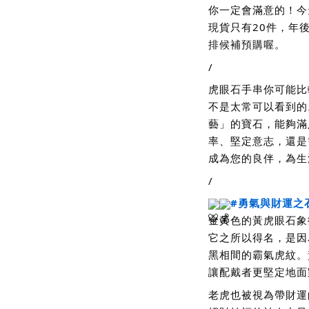
你一定會滿意的！今
現貨只有20件，年
排候補預購喔。
/
虎眼石手串你可能比
不是太常可以看到的
藝」的寶石，能夠滿
率、堅定意志，還是
成為您的良伴，為生
/
#勇氣與財運之
金黃色的黃虎眼石象
它之所以得名，是因
黑相間的霸氣虎紋。
讓配戴者更堅定地面
老虎也被視為帶財運