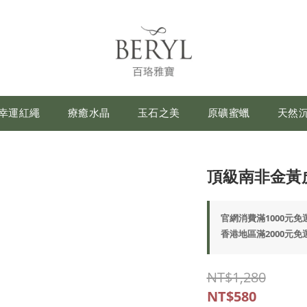
幸運紅繩
療癒水晶
玉石之美
原礦蜜蠟
天然
頂級南非金黃
官網消費滿1000元免運費
香港地區滿2000元免運(
NT$1,280
NT$580