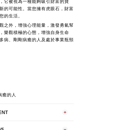
，它被視為一種能夠吸引財富的寶
新的可能性。當您擁有虎眼石，財富
您的生活。
觀之外，增強心理能量，激發勇氣幫
，樂觀積極的心態，增強自身生命
多病、剛剛病癒的人及處於事業瓶頸
病癒的人
ENT
WS