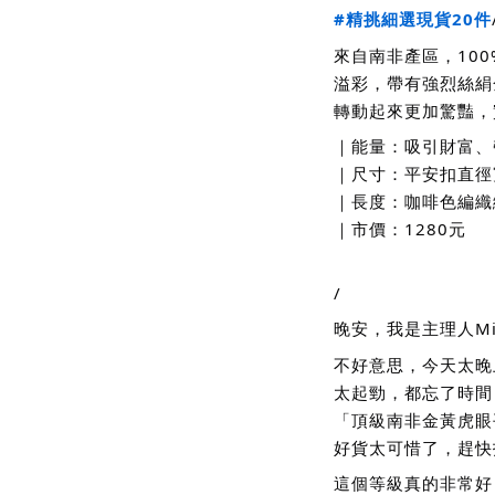
#精挑細選現貨20件
來自南非產區，10
溢彩，帶有強烈絲絹
轉動起來更加驚豔，
｜能量：吸引財富、
｜尺寸：平安扣直徑寬
｜長度：咖啡色編織
｜市價：1280元
/
晚安，我是主理人Mi
不好意思，今天太晚
太起勁，都忘了時間
「頂級南非金黃虎眼
好貨太可惜了，趕快
這個等級真的非常好