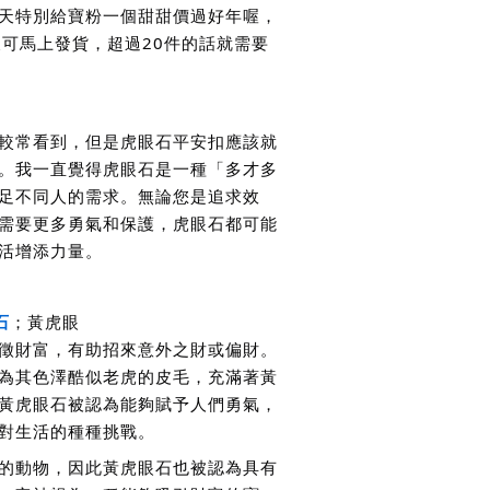
天特別給寶粉一個甜甜價過好年喔，
後可馬上發貨，超過20件的話就需要
較常看到，但是虎眼石平安扣應該就
。我一直覺得虎眼石是一種「多才多
足不同人的需求。無論您是追求效
需要更多勇氣和保護，虎眼石都可能
活增添力量。
石
；黃虎眼
徵財富，有助招來意外之財或偏財。
為其色澤酷似老虎的皮毛，充滿著黃
黃虎眼石被認為能夠賦予人們勇氣，
對生活的種種挑戰。
的動物，因此黃虎眼石也被認為具有