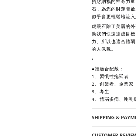
招財納福的神奇力量
石，為您的財運開啟
似乎會更輕鬆地流入
虎眼石除了美麗的外
助我們快速達成目標
力、所以也適合體弱
的人佩戴。
/
●誰適合配戴：
1、習慣性拖延者
2、創業者、企業家
3、考生
4、體弱多病、剛剛
SHIPPING & PAYM
CUSTOMER REVIE