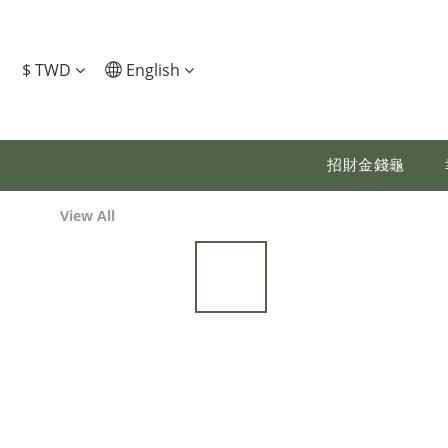
$
TWD
English
招財金錢龜
View All