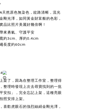
/
0%天然原色無染色，紋路清晰，流光
金剛光澤，如同黃金財富般的色彩，
實品比照片美麗好幾倍啊！
帶來勇氣、守護平安
約3cm、厚約0.4cm
繩長度約60cm
a
上架了，因為在整理工作室，整理得
，整理時發現上次去尋寶找到的一批
平安扣」，完全忘記上架，這種亮眼
拍照安排上架。
，喜歡虎眼石的強烈絲絹金剛光澤，