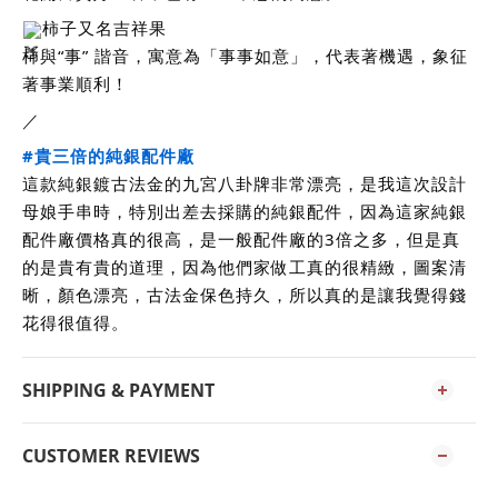
柿子又名吉祥果
柿與“事” 諧音，寓意為「事事如意」，代表著機遇，象征
著事業順利！
／
#貴三倍的純銀配件廠
這款純銀鍍古法金的九宮八卦牌非常漂亮，是我這次設計
母娘手串時，特別出差去採購的純銀配件，因為這家純銀
配件廠價格真的很高，是一般配件廠的3倍之多，但是真
的是貴有貴的道理，因為他們家做工真的很精緻，圖案清
晰，顏色漂亮，古法金保色持久，所以真的是讓我覺得錢
花得很值得。
SHIPPING & PAYMENT
CUSTOMER REVIEWS