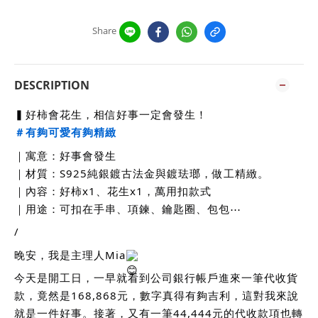
Share
DESCRIPTION
▍好柿會花生，相信好事一定會發生！
＃有夠可愛有夠精緻
｜寓意：好事會發生
｜材質：S925純銀鍍古法金與鍍珐瑯，做工精緻。
｜內容：好柿x1、花生x1，萬用扣款式
｜用途：可扣在手串、項鍊、鑰匙圈、包包⋯
/
晚安，我是主理人Mia
今天是開工日，一早就看到公司銀行帳戶進來一筆代收貨
款，竟然是168,868元，數字真得有夠吉利，這對我來說
就是一件好事。接著，又有一筆44,444元的代收款項也轉