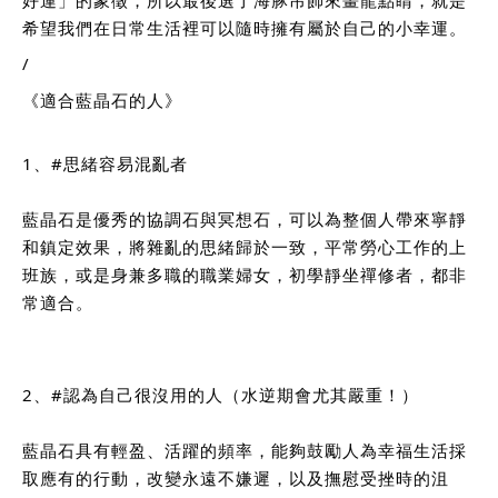
希望我們在日常生活裡可以隨時擁有屬於自己的小幸運。
/
《適合藍晶石的人》
1、
#思緒容易混亂者
藍晶石是優秀的協調石與冥想石，可以為整個人帶來寧靜
和鎮定效果，將雜亂的思緒歸於一致，平常勞心工作的上
班族，或是身兼多職的職業婦女，初學靜坐禪修者，都非
常適合。
2、
#認為自己很沒用的人
（水逆期會尤其嚴重！）
藍晶石具有輕盈、活躍的頻率，能夠鼓勵人為幸福生活採
取應有的行動，改變永遠不嫌遲，以及撫慰受挫時的沮