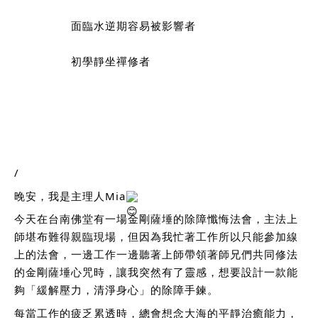
                面臨水逆期容易被影響者
                初學靜坐禪修者
/
晚安，我是主理人Mia
今天在台南佛堂有一場金剛薩埵的除障懺悔法會，主法上
師堪布難得親臨現場，但因為我忙著工作所以只能參加線
上的法會，一邊工作一邊聽著上師帶領著師兄們共同修法
的金剛薩埵心咒時，讓我突然有了靈感，想要設計一款能
夠「緩解壓力，清淨身心」的除障手鍊。
每當工作的疲乏累透時，總會想念大海的平靜治癒能力，