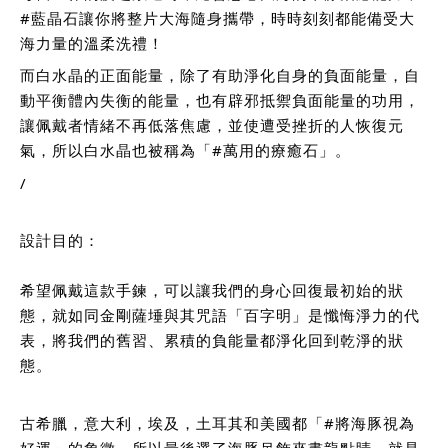
#藍晶石讓你將整片大海隨身攜帶
，時時刻刻都能備受大
海力量的溫柔洗禮！
而白水晶的正面能量，除了有助淨化自身的負面能量，自
動平衡體內失衡的能量，也有辟邪抵禦負面能量的功用，
讓佩戴者情緒不再低落焦慮，並使遭受挫折的人恢復元
氣，所以白水晶也被稱為「
#萬用的療癒石
」。
/
設計目的：
希望佩戴這款手鍊，可以讓我們的身心回復最初始的狀
態，就如同金剛薩埵與其咒語「百字明」是懺悔淨力的代
表，將我們的舊習、累積的負能量都淨化回到乾淨的狀
態。
古希臘，意大利，埃及，土耳其和美國都「
#將海豚視為
好運
」的象徵，所以最後選了海豚吊飾來畫龍點睛，就是