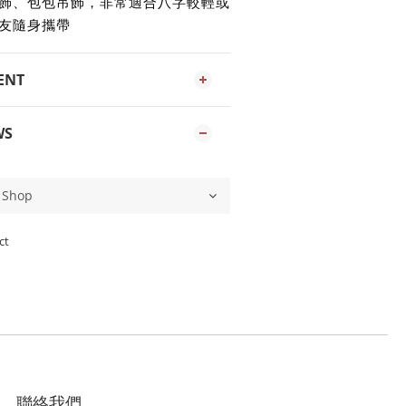
飾、包包吊飾，非常適合八字較輕或
友隨身攜帶
ENT
WS
ct
聯絡我們