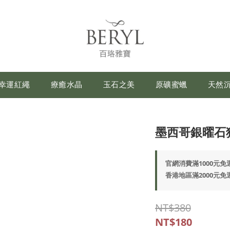
幸運紅繩
療癒水晶
玉石之美
原礦蜜蠟
天然
墨西哥銀曜石
官網消費滿1000元免運費
香港地區滿2000元免運(
NT$380
NT$180