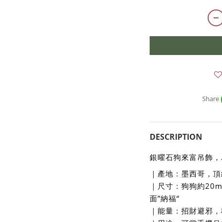
Share
DESCRIPTION
銀曜石狗來富吊飾，
｜產地：墨西哥，頂
｜尺寸：狗狗約20
面”納福“
｜能量：招財避邪，