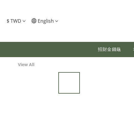
$
TWD
English
招財金錢龜
View All