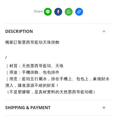
Share
DESCRIPTION
獨家訂製墨西哥藍珀天珠掛飾
/
｜材質：天然墨西哥藍珀、天珠
｜用途：手機掛飾、包包掛件
｜用意：藍珀五行屬水，掛在手機上、包包上，象徵財水
湧入，賺進源源不絕的財富！
（不是塑膠喔，是真材實料的天然墨西哥藍珀喔）
SHIPPING & PAYMENT