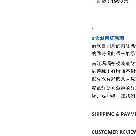
｜市價：1980元
/
#天然南紅瑪瑙
而來自四川的南紅瑪
的同時還能帶來氣場
南紅瑪瑙被視為紅財
結善緣！有時賺不到
們有沒有好的貴人提
配戴紅財神象徵的紅
緣、客戶緣，讓我們
SHIPPING & PAYM
CUSTOMER REVIE