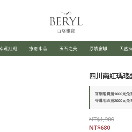
幸運紅繩
療癒水晶
玉石之美
原礦蜜蠟
天然
四川南紅瑪瑙
官網消費滿1000元免運費
香港地區滿2000元免運(
NT$1,980
NT$680