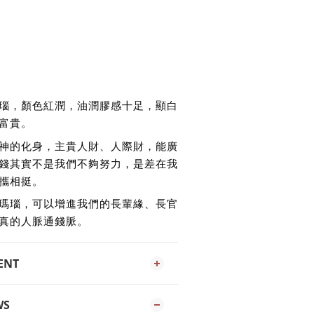
瑙，顏色紅潤，油潤膠感十足，顯白
富貴。
神的化身，主貴人財、人際財，能廣
錢其實不是我們不夠努力，是差在我
攜相挺。
瑪瑙，可以增進我們的長輩緣、長官
真的人脈通錢脈。
ENT
WS