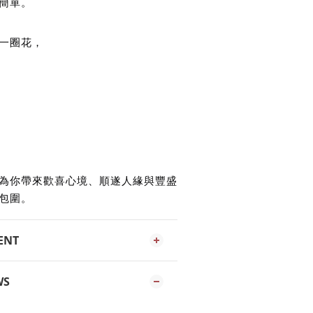
簡單。
一圈花，
為你帶來歡喜心境、順遂人緣與豐盛
包圍。
ENT
WS