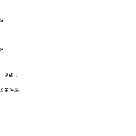
緣
然
」路線，
柔陪伴感。