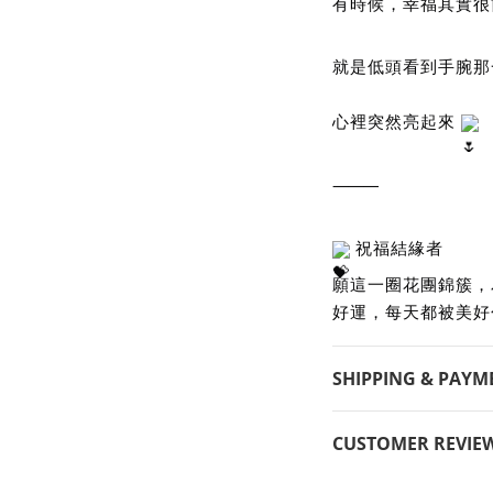
有時候，幸福其實很
就是低頭看到手腕那
心裡突然亮起來 
⸻
 祝福結緣者
願這一圈花團錦簇，
好運，每天都被美好
SHIPPING & PAYM
CUSTOMER REVIE