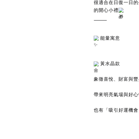
很適合在日復一日的
的開心小禮
⸻
 能量寓意
 黃水晶款
象徵喜悅、財富與豐
帶來明亮氣場與好心
也有「吸引好運機會