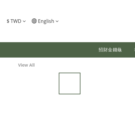
$
TWD
English
招財金錢龜
View All