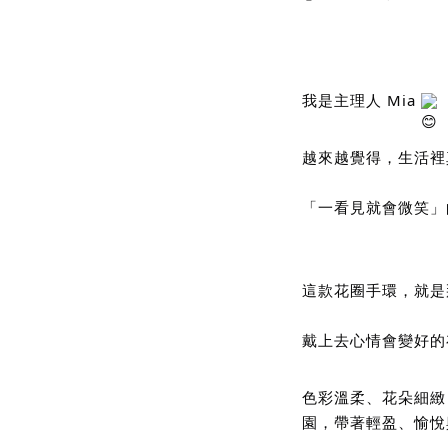
我是主理人 Mia 
越來越覺得，生活裡
「一看見就會微笑」
這款花圈手環，就是
戴上去心情會變好的
色彩溫柔、花朵細緻
園，帶著輕盈、愉悅