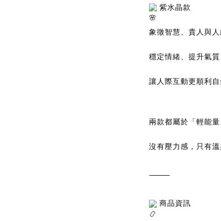
 紫水晶款
象徵智慧、貴人與人
穩定情緒、提升氣質
讓人際互動更順利自
兩款都屬於「輕能量
沒有壓力感，只有溫
⸻
 商品資訊