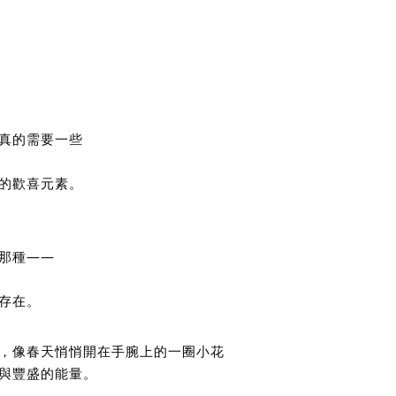
真的需要一些
的歡喜元素。
那種——
存在。
，像春天悄悄開在手腕上的一圈小花
與豐盛的能量。