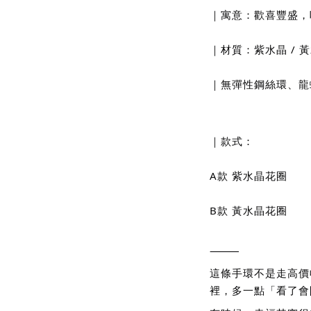
｜寓意：歡喜豐盛，
｜材質：紫水晶 / 
｜無彈性鋼絲環、龍
｜款式：
A款 紫水晶花圈
B款 黃水晶花圈
⸻
這條手環不是走高價
裡，多一點「看了會