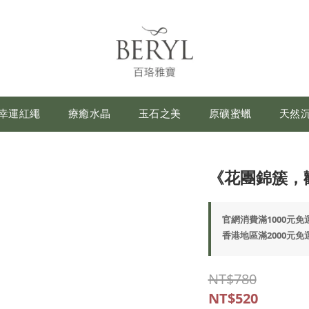
幸運紅繩
療癒水晶
玉石之美
原礦蜜蠟
天然
《花團錦簇，
官網消費滿1000元免運費
香港地區滿2000元免運(
NT$780
NT$520