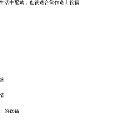
生活中配戴，也很適合當作送上祝福
盛
情
」的祝福